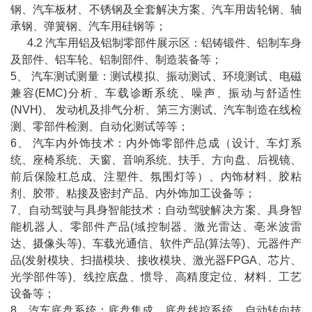
钢、汽车板材、不锈钢及全套解决方案、汽车用齿轮钢、轴
承钢、弹簧钢、汽车用硅钢等；
4.2 汽车用铝及铝制零部件展示区：铝铸锻件、铝制车身
及部件、铝车轮、铝制部件、制造装备等；
5、 汽车测试测量：测试模拟、振动测试、环境测试、电磁
兼容(EMC)分析、车载诊断系统、噪声、振动与舒适性
(NVH)、 发动机及排气分析、第三方测试、汽车制造在线检
测、零部件检测、自动化测试等等；
6、 汽车内外饰技术：内外饰零部件总成（设计、车灯系
统、座椅系统、天窗、音响系统、扶手、方向盘、后视镜、
前后保险杠总成、注塑件、氛围灯等）、内饰材料、胶粘
剂、胶带、粘接及密封产品、内外饰加工设备等；
7、自动驾驶与具身智能技术：自动驾驶解决方案、具身智
能机器人、零部件产品(域控制器、激光雷达、亳米波雷
达、摄像头等)、车载光通信、软件产品(算法等)、元器件产
品(发射模块、扫描模块、接收模块、激光器FPGA、芯片、
光学部件等)、线控底盘、惯导、高精度定位、材料、工艺
设备等；
8、汽车底盘系统：底盘集成、底盘线控系统、自动转向技