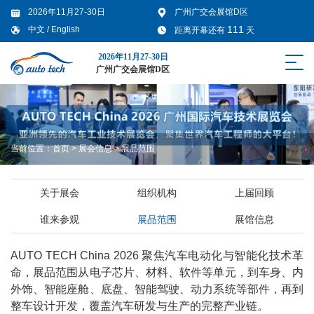
2026年11月27-30日
广州广交会展馆D区
111
中文
/
English
距离开幕还有
天
2026年11月27-30日
广州广交会展馆D区
当前位置：
首页
>
展会信息
>
展品范围
关于展会
组织机构
上届回顾
谁来参观
展品范围
展馆信息
AUTO TECH China 2026 聚焦汽车电动化与智能化技术革
命，展品范围从电子芯片、材料、软件等单元，到车身、内
外饰、智能座舱、底盘、智能驾驶、动力系统等部件，再到
整车设计开发，覆盖汽车研发与生产的完整产业链。