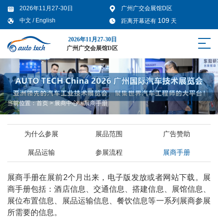
2026年11月27-30日
广州广交会展馆D区
109
中文
/
English
距离开幕还有
天
2026年11月27-30日
广州广交会展馆D区
当前位置：
首页
>
展商中心
>
展商手册
为什么参展
展品范围
广告赞助
展品运输
参展流程
展商手册
展商手册在展前2个月出来，电子版发放或者网站下载。展
商手册包括：酒店信息、交通信息、搭建信息、展馆信息、
展位布置信息、展品运输信息、餐饮信息等一系列展商参展
所需要的信息。