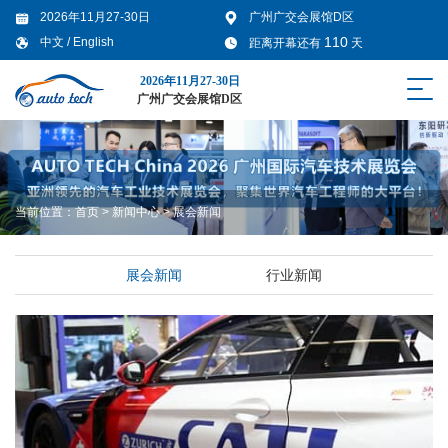
2026年11月27-30日
广州广交会展馆D区
110
中文
/
English
距离开幕还有
天
2026年11月27-30日
广州广交会展馆D区
当前位置：
首页
>
新闻中心
>
展会新闻
展会新闻
行业新闻