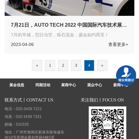
7月21日，AUTO TECH 2022 中国国际汽车技术展览
会在广州开幕
7月的羊城，烈日当空，烁石流金，盛会如约而至！
2023-04-06
查看更多+
«
1
2
3
4
»
展会信息
同期活动
展商中心
观众中心
新闻中心
联系方式丨CONTACT US
关注我们丨FOCUS ON
电话：020-3439 7221
传真：020 3439 7331
邮编：510335
地址：广州市海珠区新港东路海诚东
街10号琶洲会展创意园A栋5层