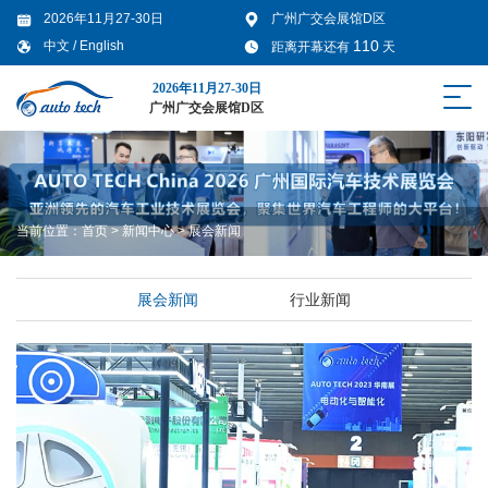
2026年11月27-30日
广州广交会展馆D区
110
中文
/
English
距离开幕还有
天
2026年11月27-30日
广州广交会展馆D区
当前位置：
首页
>
新闻中心
>
展会新闻
展会新闻
行业新闻