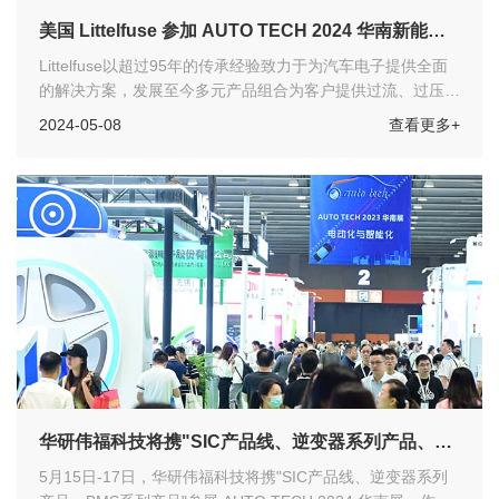
美国 Littelfuse 参加 AUTO TECH 2024 华南新能源
汽车功率半导体展
Littelfuse以超过95年的传承经验致力于为汽车电子提供全面
的解决方案，发展至今多元产品组合为客户提供过流、过压、
过温保护、功率控制、传感、开关等技术。本次展会将在以下
2024-05-08
查看更多+
应用中分享解决方案，同时，我们还将携全球范围内电动汽车
应用的成功案例与观众分享，涉及EV直流转换、电驱动、门
把手模块、热管理系统-水泵、座椅微调开关、TCU 系统、域
控制单元，等等。展会期间，高级应用工程师戴泰初先生将在
展会首日的新能源汽车功率半导体技术创新与应用国际论坛上
发表演讲。
华研伟福科技将携"SIC产品线、逆变器系列产品、
BMS系列产品"参展 AUTO TECH 2024 华南展
5月15日-17日，华研伟福科技将携"SIC产品线、逆变器系列