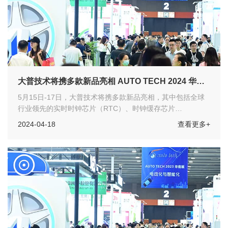
大普技术将携多款新品亮相 AUTO TECH 2024 华南
展
5月15日-17日，大普技术将携多款新品亮相，其中包括全球
行业领先的实时时钟芯片（RTC）、时钟缓存芯片
（Buffer）、温补晶振（TCXO）、普通晶振（SPXO）、晶
2024-04-18
查看更多+
体谐振器（Crystal）等产品，满足车规级、工规级标准亮相
AUTO TECH 2024 华南展。作为华南重要的汽车科技创新展
示平台，欢迎各位汽车工程师们莅临展会参观指导！