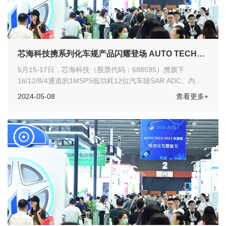
芯海科技携系列化车规产品闪耀登场 AUTO TECH
2024 华南展
5月15-17日，芯海科技（股票代码：688595）携旗下
16/12/8/4通道的1MSPS低功耗12位汽车级SAR ADC、内置
高精度基准和温度传感器的双通道16/18位 汽车级SD ADC、
2024-05-08
查看更多+
车规级压力触控SOC芯片CSA37F62、32位通用车规微控制
器CS32F036Q 以及车规USB Type-C控制器CS32G020Q等
众多车规产品参展 AUTO TECH 2024华南展。作为华南重要
的汽车科技创新展示平台，欢迎各位汽车工程师们莅临展会参
观指导！