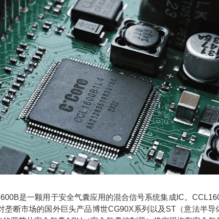
600B是一颗用于安全气囊应用的混合信号系统集成IC。CCL1
断市场的国外巨头产品博世CG90X系列以及ST（意法半导体