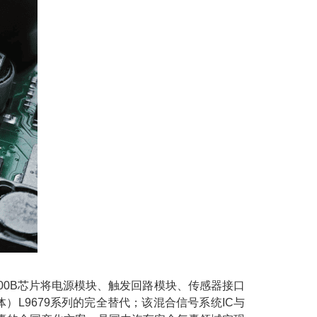
600B芯片将电源模块、触发回路模块、传感器接口
）L9679系列的完全替代；该混合信号系统IC与